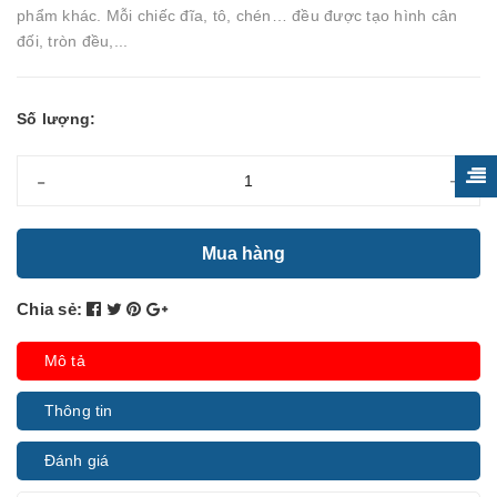
phẩm khác. Mỗi chiếc đĩa, tô, chén… đều được tạo hình cân
đối, tròn đều,...
Số lượng:
-
+
Mua hàng
Chia sẻ:
Mô tả
Thông tin
Đánh giá