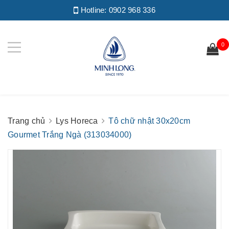
Hotline:
0902 968 336
0
Trang chủ
Lys Horeca
Tô chữ nhật 30x20cm
Gourmet Trắng Ngà (313034000)