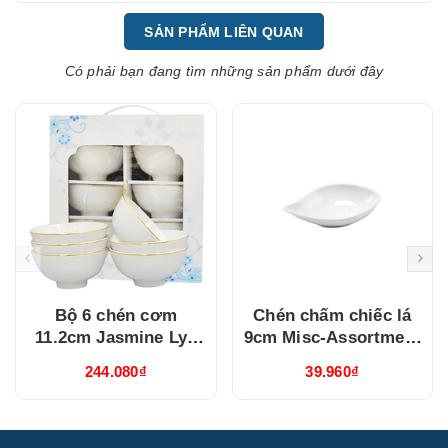
SẢN PHẨM LIÊN QUAN
Có phải bạn đang tìm những sản phẩm dưới đây
Bộ 6 chén cơm
Chén chấm chiếc lá
11.2cm Jasmine Lys
9cm Misc-Assortment
Viền Chỉ Vàng
Lys Trắng Ngà
244.080₫
39.960₫
(03119901406)
(640916000)