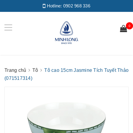
Hotline:
0902 968 336
0
Trang chủ
Tô
Tô cao 15cm Jasmine Tích Tuyết Thảo
(071517314)