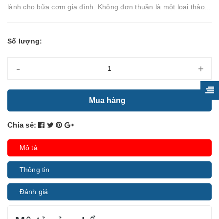
lành cho bữa cơm gia đình. Không đơn thuần là một loại thảo...
Số lượng:
-
+
Mua hàng
Chia sẻ:
Mô tả
Thông tin
Đánh giá