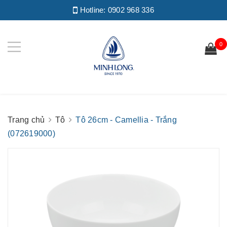
Hotline:
0902 968 336
0
Trang chủ
Tô
Tô 26cm - Camellia - Trắng
(072619000)