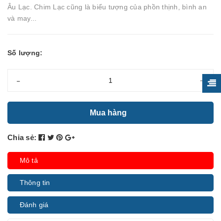
Âu Lạc. Chim Lạc cũng là biểu tượng của phồn thịnh, bình an
và may...
Số lượng:
-
+
Mua hàng
Chia sẻ:
Mô tả
Thông tin
Đánh giá