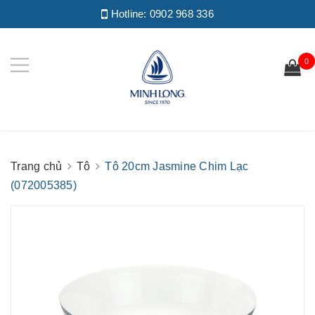
Hotline:
0902 968 336
0
Trang chủ
Tô
Tô 20cm Jasmine Chim Lạc
(072005385)