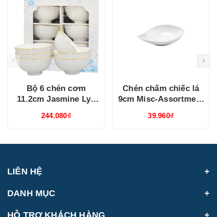
Bộ 6 chén cơm
Chén chấm chiếc lá
11.2cm Jasmine Lys
9cm Misc-Assortment
Viền Chỉ Vàng
Lys Trắng Ngà
244.080₫
39.960₫
(03119901406)
(640916000)
LIÊN HỆ
DANH MỤC
HỖ TRỢ KHÁCH HÀNG