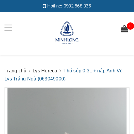
Hotline:
0902 968 336
0
Trang chủ
Lys Horeca
Thố súp 0.3L + nắp Anh Vũ
Lys Trắng Ngà (063049000)