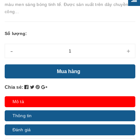
màu men sáng bóng tinh tế. Được sản xuất trên dây chuyền
công...
Số lượng:
-
+
Mua hàng
Chia sẻ:
Mô tả
Thông tin
Đánh giá