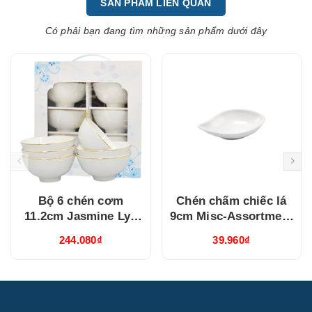
SẢN PHẨM LIÊN QUAN
Có phải bạn đang tìm những sản phẩm dưới đây
Bộ 6 chén cơm
Chén chấm chiếc lá
11.2cm Jasmine Lys
9cm Misc-Assortment
Viền Chỉ Vàng
Lys Trắng Ngà
244.080₫
39.960₫
(03119901406)
(640916000)