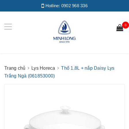
Hotline:
0902 968 336
0
Trang chủ
Lys Horeca
Thố 1.8L + nắp Daisy Lys
Trắng Ngà (061853000)