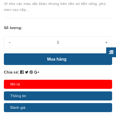
rỡ như các màu sắc khác nhưng trên nền sứ bền vững, phủ
men cao cấp...
Số lượng:
-
+
Mua hàng
Chia sẻ:
Mô tả
Thông tin
Đánh giá