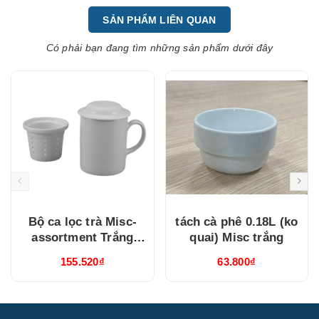
SẢN PHẨM LIÊN QUAN
Có phải bạn đang tìm những sản phẩm dưới đây
Bộ ca lọc trà Misc-
tách cà phê 0.18L (ko
assortment Trắng
quai) Misc trắng
(15300400003)
155.520₫
63.800₫