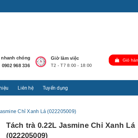
u Lộc, Thành phố Hồ Chí Minh, Việt Nam., TP Hồ Chí Minh,
ợ nhanh chóng
Giờ làm việc
Giỏ hà
0902 968 336
T2 - T7 8:00 - 18:00
:
thiệu
Liên hệ
Tuyển dụng
 Jasmine Chỉ Xanh Lá (022205009)
Tách trà 0.22L Jasmine Chỉ Xanh Lá
(022205009)