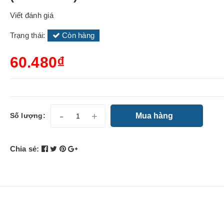
Viết đánh giá
Trạng thái:
Còn hàng
60.480₫
-
+
Mua hàng
Số lượng:
Chia sẻ: