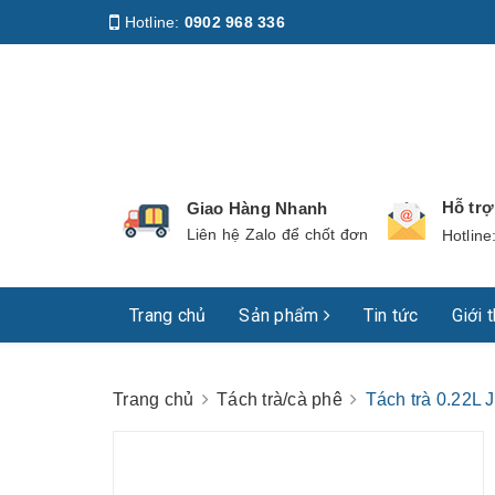
Hotline:
0902 968 336
Địa chỉ
:
158 Nguyễn Phúc Nguyên, Phường Nhiê
Hỗ tr
Giao Hàng Nhanh
Liên hệ Zalo để chốt đơn
Hotline
Trang chủ
Sản phẩm
Tin tức
Giới 
Trang chủ
Tách trà/cà phê
Tách trà 0.22L