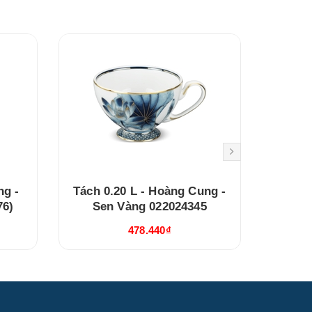
ng -
Tách 0.20 L - Hoàng Cung -
Tách 
76)
Sen Vàng 022024345
Se
478.440₫