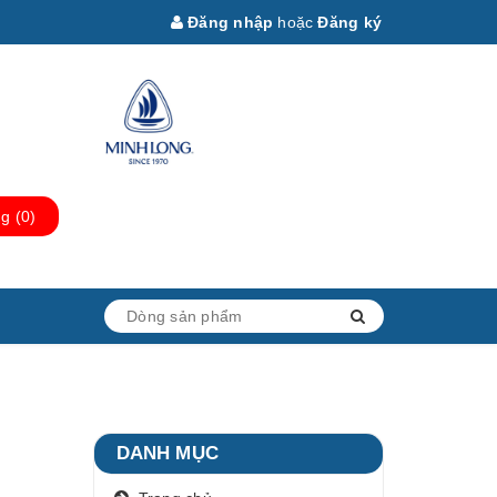
Đăng nhập
hoặc
Đăng ký
ng
(
0
)
DANH MỤC