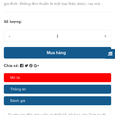
gia đình. Không đơn thuần là một loại thảo dược, rau má...
Số lượng:
-
+
Mua hàng
Chia sẻ:
Mô tả
Thông tin
Đánh giá
Từ tên gọi đến màu sắc và thiết kế, bộ hoa văn Tích tuyết