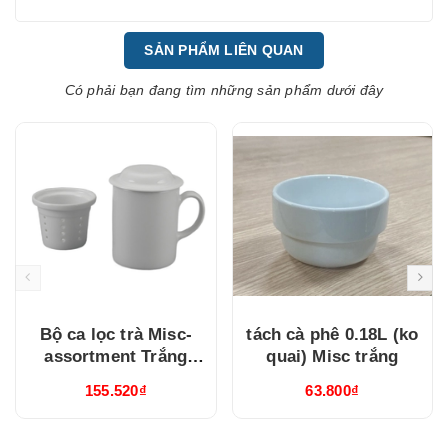
SẢN PHẨM LIÊN QUAN
Có phải bạn đang tìm những sản phẩm dưới đây
Bộ ca lọc trà Misc-
tách cà phê 0.18L (ko
assortment Trắng
quai) Misc trắng
(15300400003)
155.520₫
63.800₫