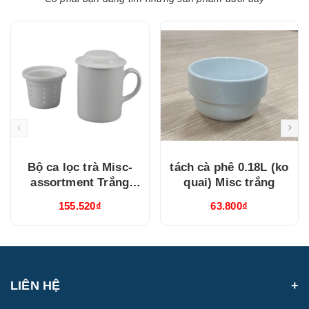
Bộ ca lọc trà Misc-
tách cà phê 0.18L (ko
assortment Trắng
quai) Misc trắng
(15300400003)
155.520₫
63.800₫
LIÊN HỆ