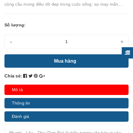
cũng cầu mong điều tốt đẹp trong cuộc sống: sự may mắn,...
Số lượng:
-
+
Mua hàng
Chia sẻ:
Mô tả
Thông tin
Đánh giá
Phước - Lộc - Thọ (Tam Đa) là biểu tượng văn hóa in sâu