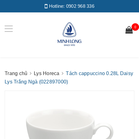
Hotline:
0902 968 336
0
Trang chủ
Lys Horeca
Tách cappuccino 0.28L Daisy
Lys Trắng Ngà (022897000)