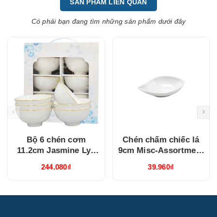
SẢN PHẨM LIÊN QUAN
Có phải bạn đang tìm những sản phẩm dưới đây
Bộ 6 chén cơm
Chén chấm chiếc lá
11.2cm Jasmine Lys
9cm Misc-Assortment
Viền Chỉ Vàng
Lys Trắng Ngà
244.080₫
39.960₫
(03119901406)
(640916000)