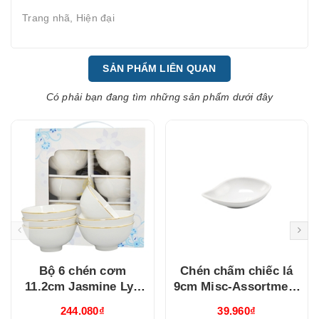
Trang nhã, Hiện đại
SẢN PHẨM LIÊN QUAN
Có phải bạn đang tìm những sản phẩm dưới đây
Bộ 6 chén cơm
Chén chấm chiếc lá
11.2cm Jasmine Lys
9cm Misc-Assortment
Viền Chỉ Vàng
Lys Trắng Ngà
244.080₫
39.960₫
(03119901406)
(640916000)