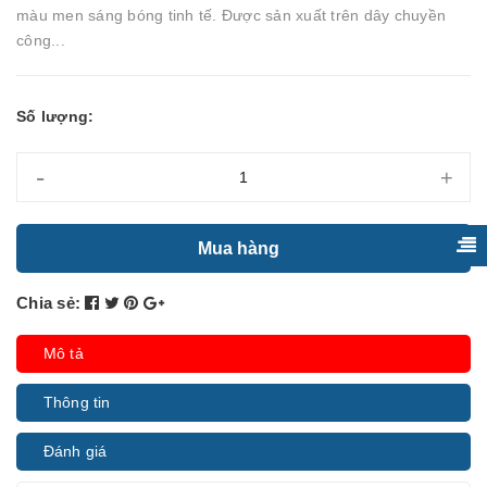
màu men sáng bóng tinh tế. Được sản xuất trên dây chuyền
công...
Số lượng:
-
+
Mua hàng
Chia sẻ:
Mô tả
Thông tin
Đánh giá