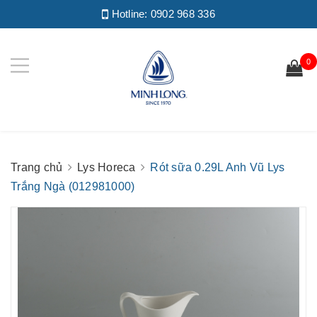
Hotline:
0902 968 336
0
Trang chủ
Lys Horeca
Rót sữa 0.29L Anh Vũ Lys
Trắng Ngà (012981000)