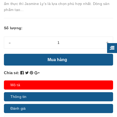
ẩm thực thì Jasmine Ly's là lựa chọn phù hợp nhất. Dòng sản
phẩm tạo...
Số lượng:
-
+
Mua hàng
Chia sẻ:
Mô tả
Thông tin
Đánh giá