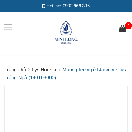
Hotline:
0902 968 336
0
Trang chủ
Lys Horeca
Muỗng tương ớt Jasmine Lys
Trắng Ngà (140108000)