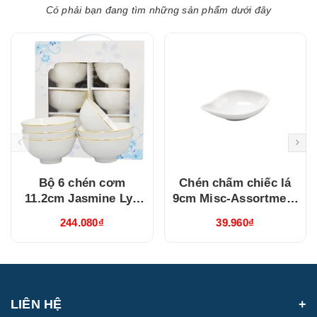
Có phải bạn đang tìm những sản phẩm dưới đây
Bộ 6 chén cơm
Chén chấm chiếc lá
11.2cm Jasmine Lys
9cm Misc-Assortment
Viền Chỉ Vàng
Lys Trắng Ngà
244.080₫
39.960₫
(03119901406)
(640916000)
LIÊN HỆ