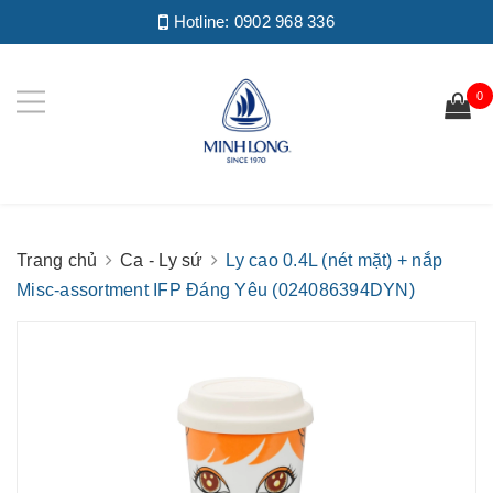
Hotline:
0902 968 336
0
Trang chủ
Ca - Ly sứ
Ly cao 0.4L (nét mặt) + nắp
Misc-assortment IFP Đáng Yêu (024086394DYN)