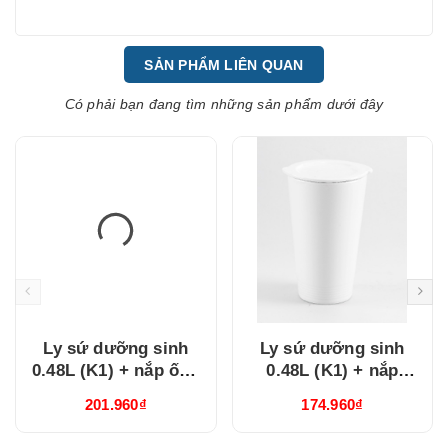
SẢN PHẨM LIÊN QUAN
Có phải bạn đang tìm những sản phẩm dưới đây
Ly sứ dưỡng sinh
Ly sứ dưỡng sinh
0.48L (K1) + nắp ống
0.48L (K1) + nắp
hút Trắng
Dưỡng Sinh Trắng
201.960₫
174.960₫
(214888000H)
(214888000N)