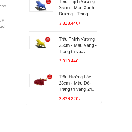
Trâu Thịnh Vượng
Nano
25cm - Màu Xanh
Dương - Trang ...
ẹp,
3.313.440₫
sách
Trâu Thịnh Vượng
25cm - Màu Vàng -
Trang trí và...
3.313.440₫
Trâu Hưởng Lộc
28cm - Màu Đỏ-
Trang trí vàng 24...
2.839.320₫