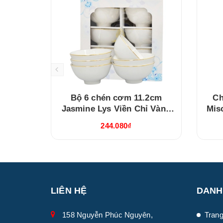
Bộ 6 chén cơm 11.2cm
Ch
Jasmine Lys Viền Chỉ Vàng
Mis
(03119901406)
244.080₫
LIÊN HỆ
DANH
158 Nguyễn Phúc Nguyên,
Trang