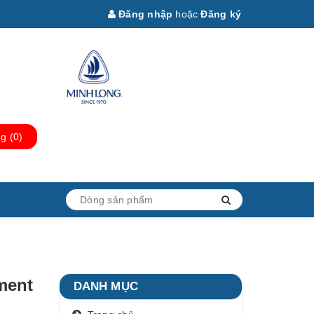
Đăng nhập
hoặc
Đăng ký
ng
(
0
)
ment
DANH MỤC