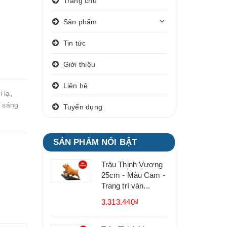
Trang chủ
Sản phẩm
Tin tức
Giới thiệu
Liên hệ
 lạ,
n sáng
Tuyển dụng
SẢN PHẨM NỔI BẬT
Trâu Thịnh Vượng
25cm - Màu Cam -
Trang trí vàn...
3.313.440₫