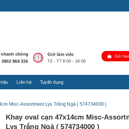
u Lộc, Thành phố Hồ Chí Minh, Việt Nam., TP Hồ Chí Minh,
ợ nhanh chóng
Giờ làm việc
Giỏ hà
0902 968 336
T2 - T7 8:00 - 18:00
:
thiệu
Liên hệ
Tuyển dụng
4cm Misc-Assortment Lys Trắng Ngà ( 574734000 )
Khay oval cạn 47x14cm Misc-Assort
Lys Trắng Ngà ( 574734000 )