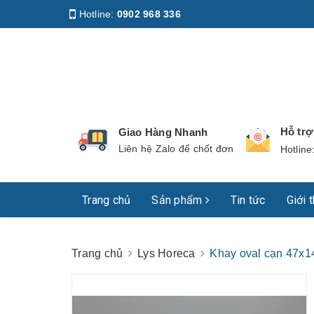
Hotline:
0902 968 336
Địa chỉ
:
158 Nguyễn Phúc Nguyên, Phường Nhiê
Hỗ tr
Giao Hàng Nhanh
Liên hệ Zalo để chốt đơn
Hotline
Trang chủ
Sản phẩm
Tin tức
Giới 
Trang chủ
Lys Horeca
Khay oval cạn 47x1