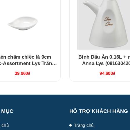
én chấm chiếc lá 9cm
Bình Dầu Ăn 0.16L + 
c-Assortment Lys Trắng
Anna Lys (08163042
Ngà (640916000)
39.960₫
94.600₫
 MỤC
HỖ TRỢ KHÁCH HÀNG
 chủ
Trang chủ