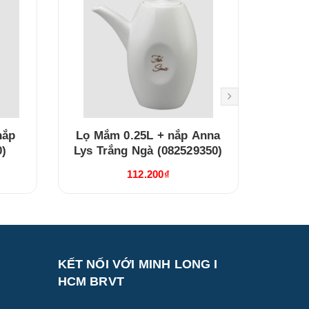
nắp
Lọ Mắm 0.25L + nắp Anna
Bình t
0)
Lys Trắng Ngà (082529350)
Lys T
112.200₫
KẾT NỐI VỚI MINH LONG I
HCM BRVT