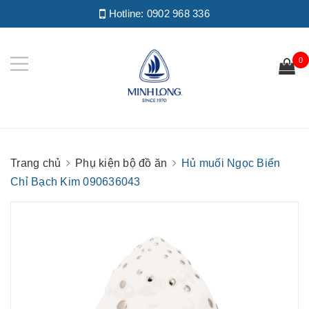
Hotline:
0902 968 336
0
Trang chủ
Phụ kiện bộ đồ ăn
Hủ muối Ngọc Biển
Chỉ Bạch Kim 090636043