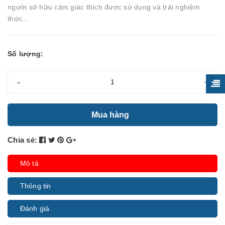
người sở hữu cảm giác thích được sử dụng và trải nghiệm
thức...
Số lượng:
-
+
Mua hàng
Chia sẻ:
Mô tả
Thông tin
Đánh giá