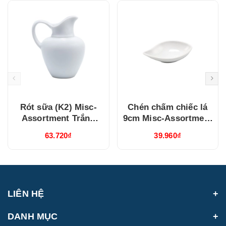
Rót sữa (K2) Misc-
Chén chấm chiếc lá
Assortment Trắng
9cm Misc-Assortment
(680546000)
Lys Trắng Ngà
63.720₫
39.960₫
(640916000)
LIÊN HỆ
DANH MỤC