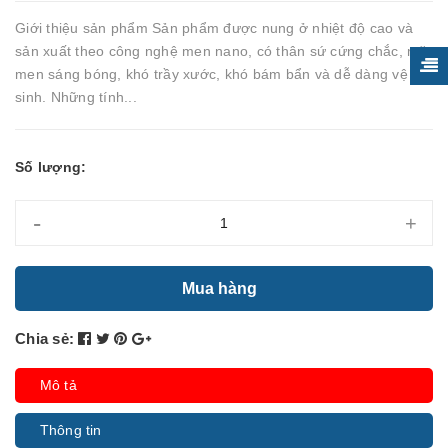
Giới thiệu sản phẩm Sản phẩm được nung ở nhiệt độ cao và
sản xuất theo công nghệ men nano, có thân sứ cứng chắc, mặt
men sáng bóng, khó trầy xước, khó bám bẩn và dễ dàng vệ
sinh. Những tính...
Số lượng:
-
+
Mua hàng
Chia sẻ:
Mô tả
Thông tin