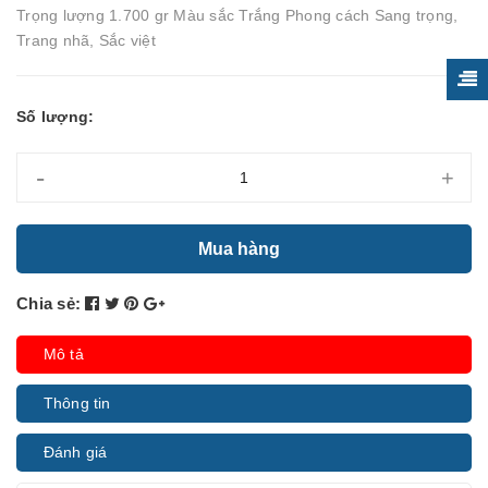
Trọng lượng 1.700 gr Màu sắc Trắng Phong cách Sang trọng,
Trang nhã, Sắc việt
Số lượng:
-
+
Mua hàng
Chia sẻ:
Mô tả
Thông tin
Đánh giá