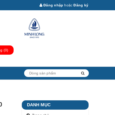
Đăng nhập
hoặc
Đăng ký
ng
(
0
)
0
DANH MỤC