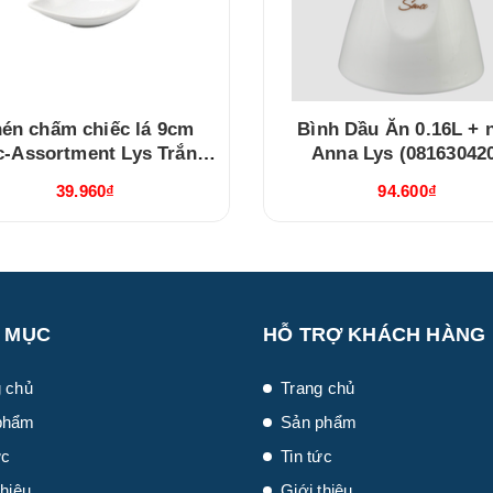
én chấm chiếc lá 9cm
Bình Dầu Ăn 0.16L + 
c-Assortment Lys Trắng
Anna Lys (08163042
Ngà (640916000)
39.960₫
94.600₫
 MỤC
HỖ TRỢ KHÁCH HÀNG
 chủ
Trang chủ
phẩm
Sản phẩm
ức
Tin tức
thiệu
Giới thiệu