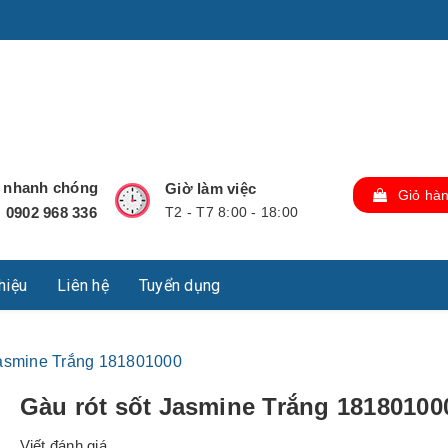
u Lộc, Thành phố Hồ Chí Minh, Việt Nam., TP Hồ Chí Minh,
ợ nhanh chóng
Giờ làm việc
Giỏ hà
0902 968 336
T2 - T7 8:00 - 18:00
:
thiệu
Liên hệ
Tuyển dụng
Jasmine Trắng 181801000
Gàu rót sốt Jasmine Trắng 18180100
Viết đánh giá