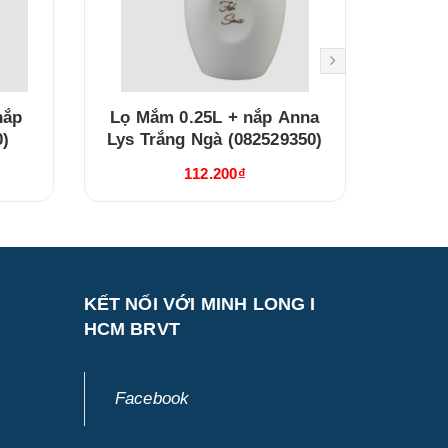
nắp
Lọ Mắm 0.25L + nắp Anna
Bình
0)
Lys Trắng Ngà (082529350)
nắp A
112.200₫
KẾT NỐI VỚI MINH LONG I
HCM BRVT
Facebook