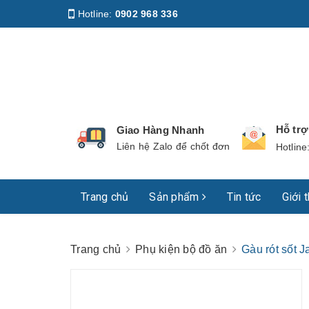
Hotline:
0902 968 336
Địa chỉ
:
158 Nguyễn Phúc Nguyên, Phường Nhiê
Hỗ tr
Giao Hàng Nhanh
Liên hệ Zalo để chốt đơn
Hotline
Trang chủ
Sản phẩm
Tin tức
Giới 
Trang chủ
Phụ kiện bộ đồ ăn
Gàu rót sốt 