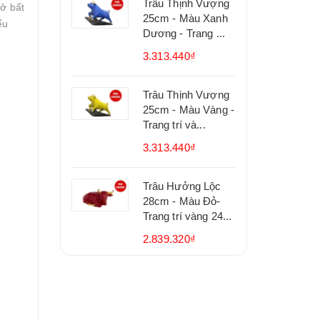
Trâu Thịnh Vượng
ở bất
25cm - Màu Xanh
ểu
Dương - Trang ...
3.313.440₫
Trâu Thịnh Vượng
25cm - Màu Vàng -
Trang trí và...
3.313.440₫
Trâu Hưởng Lộc
28cm - Màu Đỏ-
Trang trí vàng 24...
2.839.320₫