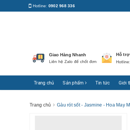
Hotline:
0902 968 336
Địa chỉ
:
158 Nguyễn Phúc Nguyên, Phường Nhiê
Hỗ tr
Giao Hàng Nhanh
Liên hệ Zalo để chốt đơn
Hotline
Trang chủ
Sản phẩm
Tin tức
Giới 
Trang chủ
Gàu rót sốt - Jasmine - Hoa May 