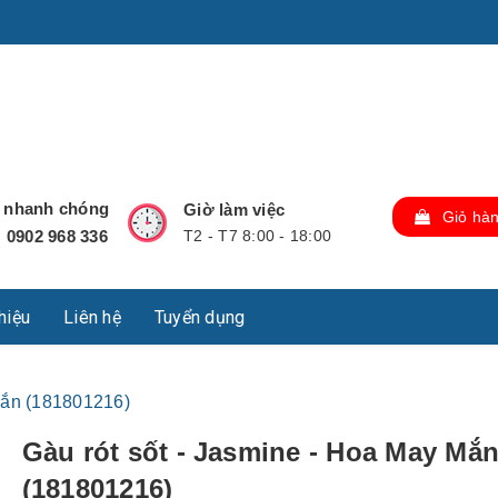
u Lộc, Thành phố Hồ Chí Minh, Việt Nam., TP Hồ Chí Minh,
ợ nhanh chóng
Giờ làm việc
Giỏ hà
0902 968 336
T2 - T7 8:00 - 18:00
:
thiệu
Liên hệ
Tuyển dụng
Mắn (181801216)
Gàu rót sốt - Jasmine - Hoa May Mắ
(181801216)