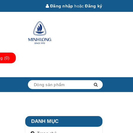
Đăng nhập
hoặc
Đăng ký
ng
(
0
)
n
DANH MỤC