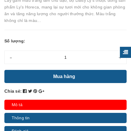
Lấy gam màu trắng làm chủ đạo, bộ Daisy Ly's thuộc dòng sản
phẩm Ly's Horeca, mang lại sự tươi mới cho không gian phòng
ăn và tăng năng lượng cho người thưởng thức. Màu trắng
không chỉ là màu...
Số lượng:
-
+
Mua hàng
Chia sẻ:
Mô tả
Thông tin