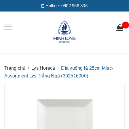
Hotline:
0902 968 336
0
Trang chủ
Lys Horeca
Dĩa vuông lá 25cm Misc-
Assortment Lys Trắng Ngà (392516000)