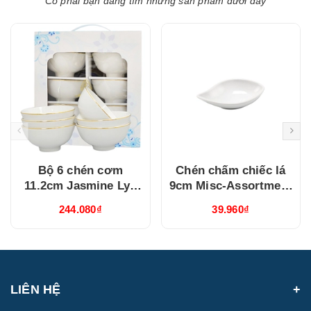
Có phải bạn đang tìm những sản phẩm dưới đây
Bộ 6 chén cơm
Chén chấm chiếc lá
11.2cm Jasmine Lys
9cm Misc-Assortment
Viền Chỉ Vàng
Lys Trắng Ngà
244.080₫
39.960₫
(03119901406)
(640916000)
LIÊN HỆ