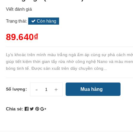
Viết đánh giá
Trạng thái:
Còn hàng
89.640₫
Ly’s khoác trên mình màu trắng ngà ấm áp cùng sự phá cách mới
giúp tiết kiệm thời gian tẩy rửa nhờ công nghệ Nano và màu me
bóng tinh tế. Được sản xuất trên dây chuyền công...
-
+
Mua hàng
Số lượng:
Chia sẻ: