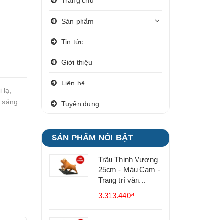
Trang chủ
Sản phẩm
Tin tức
Giới thiệu
Liên hệ
 lạ,
n sáng
Tuyển dụng
SẢN PHẨM NỔI BẬT
Trâu Thịnh Vượng
25cm - Màu Cam -
Trang trí vàn...
3.313.440₫