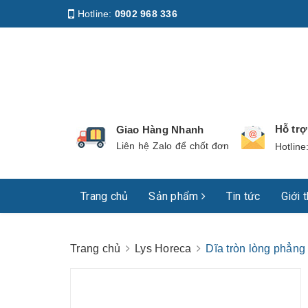
Hotline:
0902 968 336
Địa chỉ
:
158 Nguyễn Phúc Nguyên, Phường Nhiê
Hỗ tr
Giao Hàng Nhanh
Liên hệ Zalo để chốt đơn
Hotline
Trang chủ
Sản phẩm
Tin tức
Giới 
Trang chủ
Lys Horeca
Dĩa tròn lòng phẳn