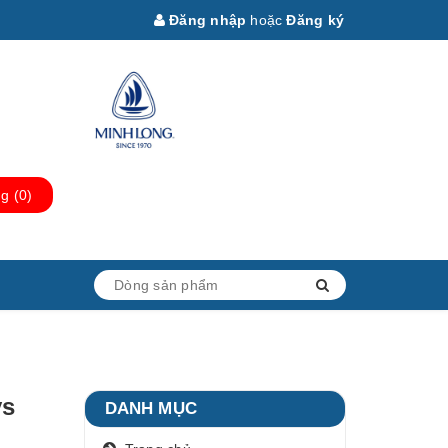
Đăng nhập
hoặc
Đăng ký
ng
(
0
)
ys
DANH MỤC