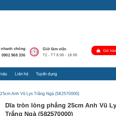
u Lộc, Thành phố Hồ Chí Minh, Việt Nam., TP Hồ Chí Minh,
ợ nhanh chóng
Giờ làm việc
Giỏ hà
0902 968 336
T2 - T7 8:00 - 18:00
:
thiệu
Liên hệ
Tuyển dụng
g 25cm Anh Vũ Lys Trắng Ngà (582570000)
Dĩa tròn lòng phẳng 25cm Anh Vũ L
Trắng Ngà (582570000)