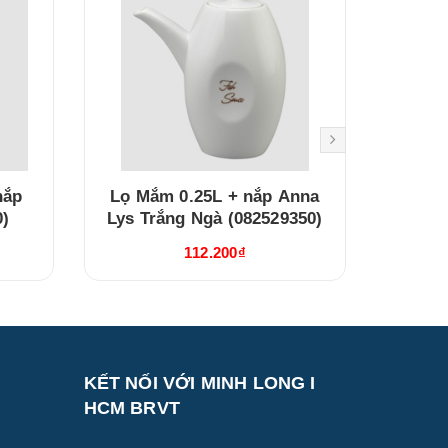
nắp
Lọ Mắm 0.25L + nắp Anna
Bình t
0)
Lys Trắng Ngà (082529350)
Lys T
112.200₫
KẾT NỐI VỚI MINH LONG I
HCM BRVT