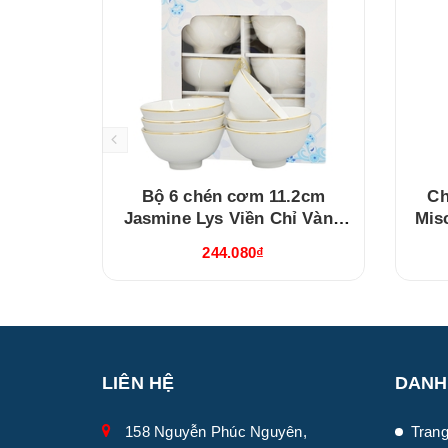
Bộ 6 chén cơm 11.2cm
Ch
Jasmine Lys Viền Chỉ Vàng
Mis
(03119901406)
244.080₫
LIÊN HỆ
DANH
158 Nguyễn Phúc Nguyên,
Trang