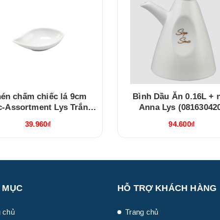
én chấm chiếc lá 9cm
Bình Dầu Ăn 0.16L + 
c-Assortment Lys Trắng
Anna Lys (08163042
Ngà (640916000)
39.960₫
94.600₫
 MỤC
HỖ TRỢ KHÁCH HÀNG
 chủ
Trang chủ