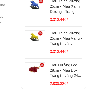
Trâu Thịnh Vượng
Nano
25cm - Màu Xanh
Dương - Trang ...
ẹp,
3.313.440₫
sách
Trâu Thịnh Vượng
25cm - Màu Vàng -
Trang trí và...
3.313.440₫
Trâu Hưởng Lộc
28cm - Màu Đỏ-
Trang trí vàng 24...
2.839.320₫