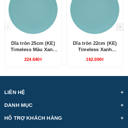
Dĩa tròn 25cm (KE)
Dĩa tròn 22cm (KE)
Timeless Màu Xanh
Timeless Xanh
Dương (632537514)
Dương (632237514)
224.640₫
162.000₫
LIÊN HỆ
DANH MỤC
HỖ TRỢ KHÁCH HÀNG