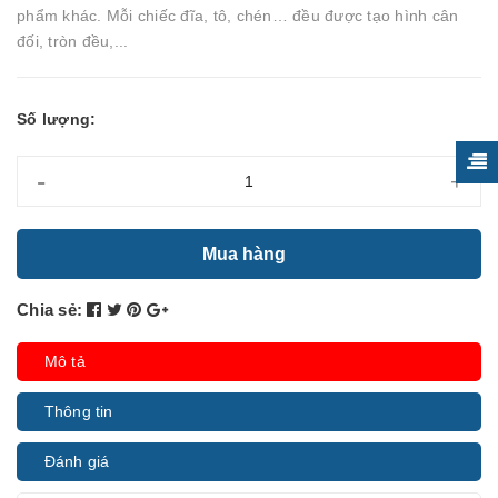
phẩm khác. Mỗi chiếc đĩa, tô, chén… đều được tạo hình cân
đối, tròn đều,...
Số lượng:
-
+
Mua hàng
Chia sẻ:
Mô tả
Thông tin
Đánh giá