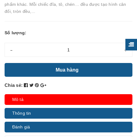
phẩm khác. Mỗi chiếc đĩa, tô, chén… đều được tạo hình cân
đối, tròn đều,...
Số lượng:
-
+
Mua hàng
Chia sẻ:
Mô tả
Thông tin
Đánh giá