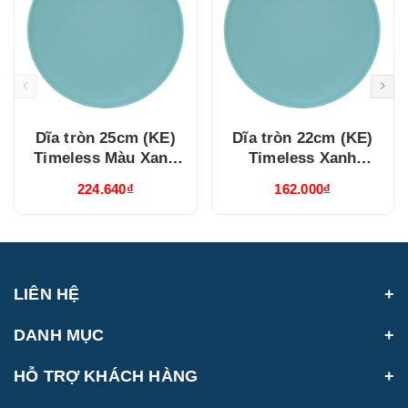
Dĩa tròn 25cm (KE)
Dĩa tròn 22cm (KE)
Timeless Màu Xanh
Timeless Xanh
Dương (632537514)
Dương (632237514)
224.640₫
162.000₫
LIÊN HỆ
DANH MỤC
HỖ TRỢ KHÁCH HÀNG