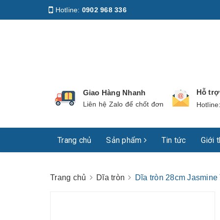
Hotline:
0902 968 336
Địa chỉ
:
158 Nguyễn Phúc Nguyên, Phường Nhiê
Hỗ tr
Giao Hàng Nhanh
Liên hệ Zalo để chốt đơn
Hotline
Trang chủ
Sản phẩm
Tin tức
Giới 
Trang chủ
Dĩa tròn
Dĩa tròn 28cm Jasmine