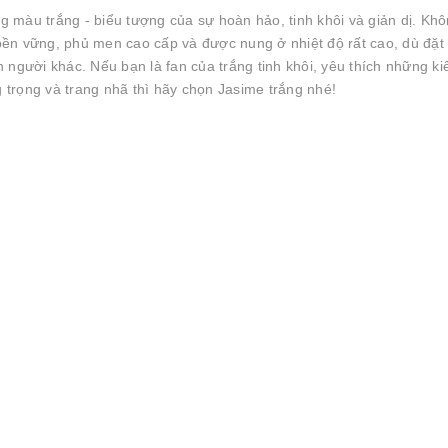
 màu trắng - biểu tượng của sự hoàn hảo, tinh khôi và giản dị. Kh
ền vững, phủ men cao cấp và được nung ở nhiệt độ rất cao, dù đặt 
 người khác. Nếu bạn là fan của trắng tinh khôi, yêu thích những ki
trọng và trang nhã thì hãy chọn Jasime trắng nhé!