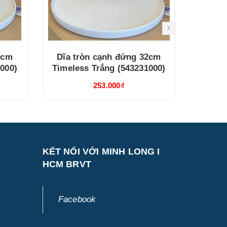
2cm
Dĩa tròn cạnh đứng 32cm
Dĩa 
000)
Timeless Trắng (543231000)
Timele
253.000₫
KẾT NỐI VỚI MINH LONG I
HCM BRVT
Facebook