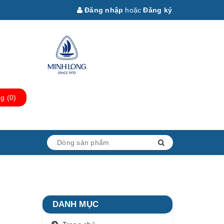
Đăng nhập
hoặc
Đăng ký
ng
(
0
)
DANH MỤC