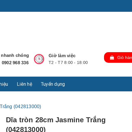
u Lộc, Thành phố Hồ Chí Minh, Việt Nam., TP Hồ Chí Minh,
ợ nhanh chóng
Giờ làm việc
Giỏ hà
0902 968 336
T2 - T7 8:00 - 18:00
:
thiệu
Liên hệ
Tuyển dụng
 Trắng (042813000)
Dĩa tròn 28cm Jasmine Trắng
(042813000)