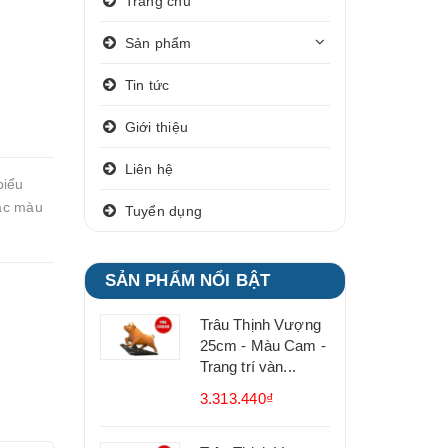
Trang chủ
Sản phẩm
Tin tức
Giới thiệu
Liên hệ
biểu
các màu
Tuyển dụng
SẢN PHẨM NỔI BẬT
Trâu Thịnh Vượng
25cm - Màu Cam -
Trang trí vàn...
3.313.440₫