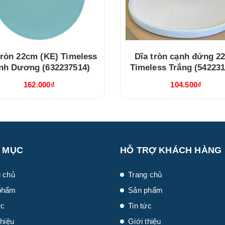
tròn 22cm (KE) Timeless
Dĩa tròn cạnh đứng 2
nh Dương (632237514)
Timeless Trắng (542231
162.000₫
104.500₫
 MỤC
HỖ TRỢ KHÁCH HÀNG
 chủ
Trang chủ
phẩm
Sản phẩm
ức
Tin tức
thiệu
Giới thiệu