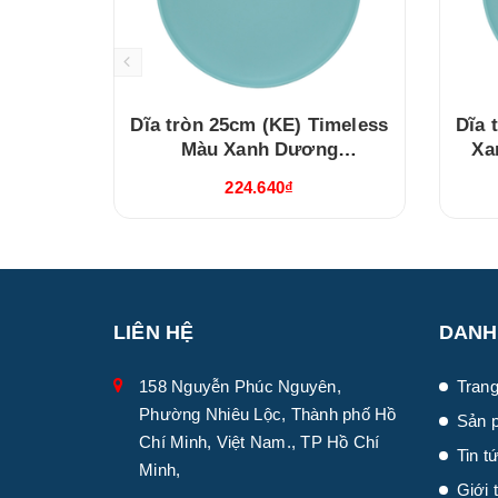
Dĩa tròn 25cm (KE) Timeless
Dĩa 
Màu Xanh Dương
Xa
(632537514)
224.640₫
LIÊN HỆ
DANH
158 Nguyễn Phúc Nguyên,
Trang
Phường Nhiêu Lộc, Thành phố Hồ
Sản 
Chí Minh, Việt Nam., TP Hồ Chí
Tin t
Minh,
Giới 