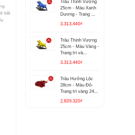
Trâu Thịnh Vượng
ông
25cm - Màu Xanh
ở bất
Dương - Trang ...
ểu
3.313.440₫
Trâu Thịnh Vượng
25cm - Màu Vàng -
Trang trí và...
3.313.440₫
Trâu Hưởng Lộc
28cm - Màu Đỏ-
Trang trí vàng 24...
2.839.320₫