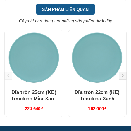
SẢN PHẨM LIÊN QUAN
Có phải bạn đang tìm những sản phẩm dưới đây
Dĩa tròn 25cm (KE)
Dĩa tròn 22cm (KE)
Timeless Màu Xanh
Timeless Xanh
Dương (632537514)
Dương (632237514)
224.640₫
162.000₫