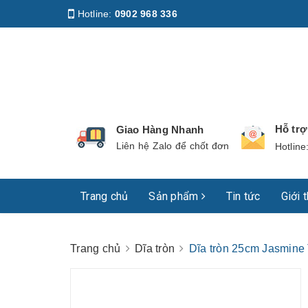
Hotline:
0902 968 336
Địa chỉ
:
158 Nguyễn Phúc Nguyên, Phường Nhiê
Hỗ tr
Giao Hàng Nhanh
Liên hệ Zalo để chốt đơn
Hotline
Trang chủ
Sản phẩm
Tin tức
Giới 
Trang chủ
Dĩa tròn
Dĩa tròn 25cm Jasmine