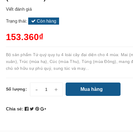
Viết đánh giá
Trạng thái:
Còn hàng
153.360₫
Bộ sản phẩm Tứ quý quy tụ 4 loài cây đại diện cho 4 mùa: Mai 
xuân), Trúc (mùa hạ), Cúc (mùa Thu), Tùng (mùa Đông), mang 
chủ sở hữu sự phú quý, sung túc và may...
-
+
Mua hàng
Số lượng:
Chia sẻ: