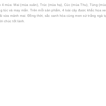
ho 4 mùa: Mai (mùa xuân), Trúc (mùa hạ), Cúc (mùa Thu), Tùng (mù
g túc và may mắn. Trên mỗi sản phẩm, 4 loài cây được khắc họa xe
ãi vừa mảnh mai. Đồng thời, sắc xanh hòa cùng men sứ trắng ngà t
i chúc tốt lành.