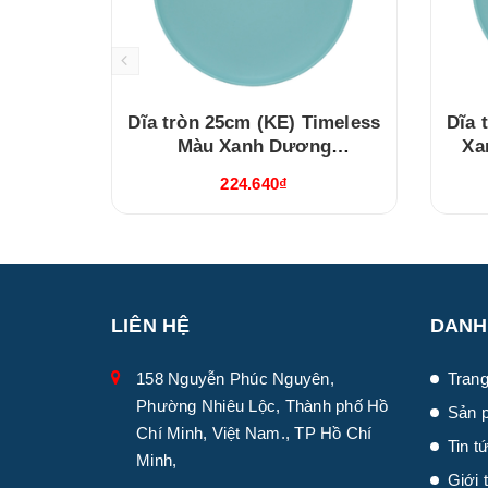
Dĩa tròn 25cm (KE) Timeless
Dĩa 
Màu Xanh Dương
Xa
(632537514)
224.640₫
LIÊN HỆ
DANH
158 Nguyễn Phúc Nguyên,
Trang
Phường Nhiêu Lộc, Thành phố Hồ
Sản 
Chí Minh, Việt Nam., TP Hồ Chí
Tin t
Minh,
Giới 