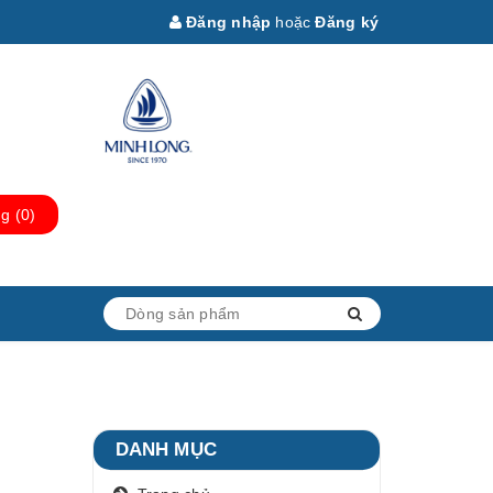
Đăng nhập
hoặc
Đăng ký
ng
(
0
)
DANH MỤC