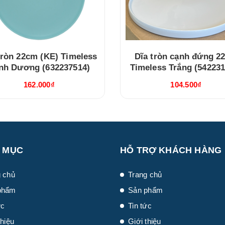
tròn 22cm (KE) Timeless
Dĩa tròn cạnh đứng 2
nh Dương (632237514)
Timeless Trắng (542231
162.000₫
104.500₫
 MỤC
HỖ TRỢ KHÁCH HÀNG
 chủ
Trang chủ
phẩm
Sản phẩm
ức
Tin tức
thiệu
Giới thiệu