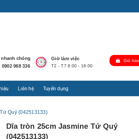
u Lộc, Thành phố Hồ Chí Minh, Việt Nam., TP Hồ Chí Minh,
ợ nhanh chóng
Giờ làm việc
Giỏ hà
0902 968 336
T2 - T7 8:00 - 18:00
:
thiệu
Liên hệ
Tuyển dụng
 Tứ Quý (042513133)
Dĩa tròn 25cm Jasmine Tứ Quý
(042513133)