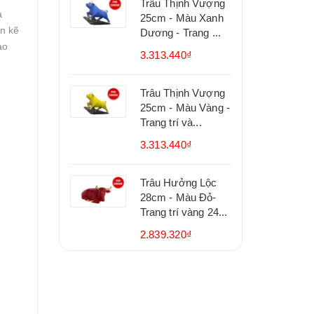
Trâu Thịnh Vượng
a
25cm - Màu Xanh
n kẽ
Dương - Trang ...
ạo
3.313.440₫
Trâu Thịnh Vượng
25cm - Màu Vàng -
Trang trí và...
3.313.440₫
Trâu Hưởng Lộc
28cm - Màu Đỏ-
Trang trí vàng 24...
2.839.320₫