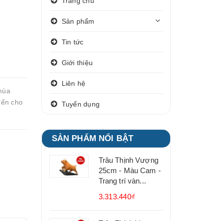
Trang chủ
Sản phẩm
Tin tức
Giới thiệu
Liên hệ
(mùa
đến cho
Tuyển dụng
SẢN PHẨM NỔI BẬT
Trâu Thịnh Vượng
25cm - Màu Cam -
Trang trí vàn...
3.313.440₫