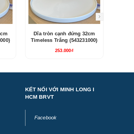
2cm
Dĩa tròn cạnh đứng 32cm
Dĩa 
000)
Timeless Trắng (543231000)
Timele
253.000₫
KẾT NỐI VỚI MINH LONG I
HCM BRVT
Facebook