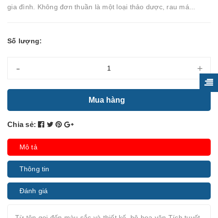
gia đình. Không đơn thuần là một loại thảo dược, rau má...
Số lượng:
-
+
Mua hàng
Chia sẻ:
Mô tả
Thông tin
Đánh giá
Từ tên gọi đến màu sắc và thiết kế, bộ hoa văn Tích tuyết