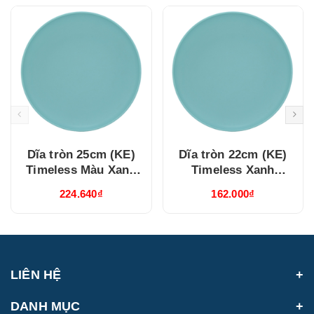
Dĩa tròn 25cm (KE)
Dĩa tròn 22cm (KE)
Timeless Màu Xanh
Timeless Xanh
Dương (632537514)
Dương (632237514)
224.640₫
162.000₫
LIÊN HỆ
DANH MỤC