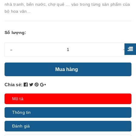
nhà tranh, bến nước, chợ quê … vào trong từng sản phẩm của
bộ hoa văn...
Số lượng:
-
+
Mua hàng
Chia sẻ:
Mô tả
Thông tin
Đánh giá