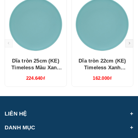
Dĩa tròn 25cm (KE)
Dĩa tròn 22cm (KE)
Timeless Màu Xanh
Timeless Xanh
Dương (632537514)
Dương (632237514)
224.640₫
162.000₫
LIÊN HỆ
DANH MỤC