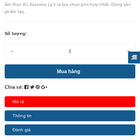
ẩm thực thì Jasmine Ly's là lựa chọn phù hợp nhất. Dòng sản
phẩm tạo...
Số lượng:
-
+
Mua hàng
Chia sẻ:
Mô tả
Thông tin
Đánh giá