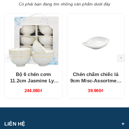
Có phải bạn đang tìm những sản phẩm dưới đây
Bộ 6 chén cơm
Chén chấm chiếc lá
11.2cm Jasmine Lys
9cm Misc-Assortment
Viền Chỉ Vàng
Lys Trắng Ngà
244.080₫
39.960₫
(03119901406)
(640916000)
LIÊN HỆ