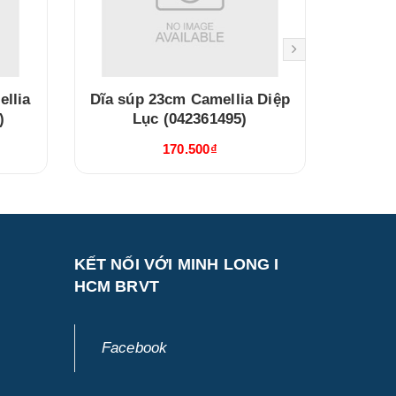
llia
Dĩa súp 23cm Camellia Diệp
Dĩa sâ
)
Lục (042361495)
Lộ
170.500₫
KẾT NỐI VỚI MINH LONG I
HCM BRVT
Facebook