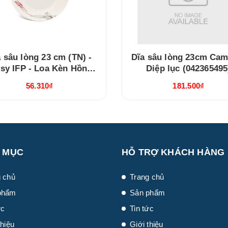
 sâu lòng 23 cm (TN) -
Dĩa sâu lòng 23cm Came
isy IFP - Loa Kèn Hồng
Diệp lục (042365495
(GT22462309430TN)
56.310₫
181.500₫
 MỤC
HỖ TRỢ KHÁCH HÀNG
 chủ
Trang chủ
phẩm
Sản phẩm
ức
Tin tức
thiệu
Giới thiệu