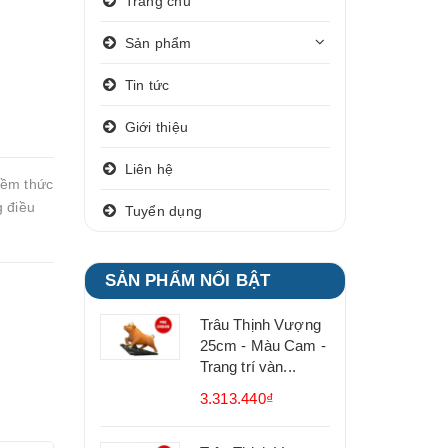
Trang chủ
Sản phẩm
Tin tức
Giới thiệu
Liên hệ
iềm thức
g điều
Tuyển dụng
SẢN PHẨM NỔI BẬT
Trâu Thịnh Vượng
25cm - Màu Cam -
Trang trí vàn...
3.313.440₫