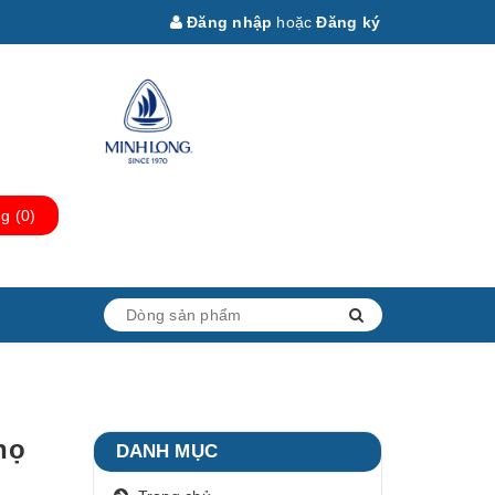
Đăng nhập
hoặc
Đăng ký
ng
(
0
)
họ
DANH MỤC