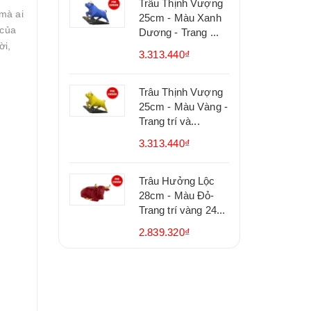
Trâu Thịnh Vượng
mà ai
25cm - Màu Xanh
 của
Dương - Trang ...
ời,
3.313.440₫
Trâu Thịnh Vượng
25cm - Màu Vàng -
Trang trí và...
3.313.440₫
Trâu Hưởng Lộc
28cm - Màu Đỏ-
Trang trí vàng 24...
2.839.320₫