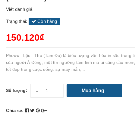
Viết đánh giá
Trạng thái:
Còn hàng
150.120₫
Phước - Lộc - Thọ (Tam Đa) là biểu tượng văn hóa in sâu trong t
của người Á Đông, một tín ngưỡng tâm linh mà ai cũng cầu mon
tốt đẹp trong cuộc sống: sự may mắn,...
-
+
Mua hàng
Số lượng:
Chia sẻ: