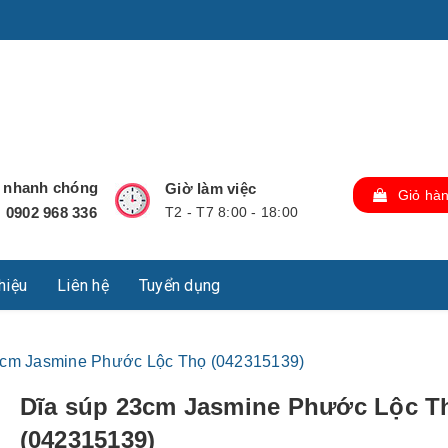
u Lộc, Thành phố Hồ Chí Minh, Việt Nam., TP Hồ Chí Minh,
ợ nhanh chóng
Giờ làm việc
Giỏ hà
0902 968 336
T2 - T7 8:00 - 18:00
:
thiệu
Liên hệ
Tuyển dụng
3cm Jasmine Phước Lộc Thọ (042315139)
Dĩa súp 23cm Jasmine Phước Lộc T
(042315139)