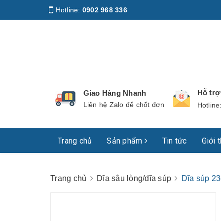
Hotline:
0902 968 336
Địa chỉ
:
158 Nguyễn Phúc Nguyên, Phường Nhiê
Hỗ tr
Giao Hàng Nhanh
Liên hệ Zalo để chốt đơn
Hotline
Trang chủ
Sản phẩm
Tin tức
Giới 
Trang chủ
Dĩa sâu lòng/dĩa súp
Dĩa súp 2