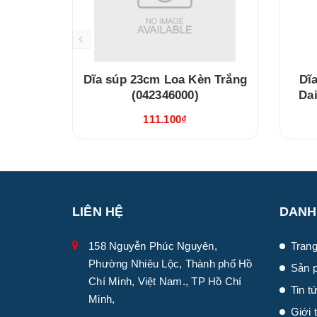
Dĩa súp 23cm Loa Kèn Trắng
Dĩa
(042346000)
Da
111.100₫
LIÊN HỆ
DANH
158 Nguyễn Phúc Nguyên,
Trang
Phường Nhiêu Lộc, Thành phố Hồ
Sản 
Chí Minh, Việt Nam., TP Hồ Chí
Tin t
Minh,
Giới 