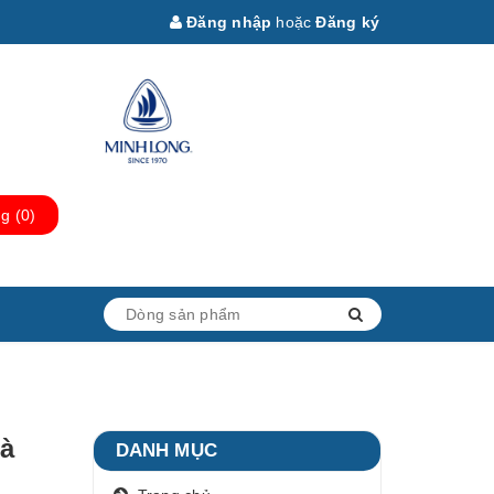
Đăng nhập
hoặc
Đăng ký
ng
(
0
)
gà
DANH MỤC