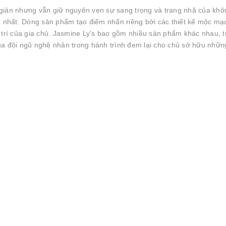
giản nhưng vẫn giữ nguyên vẹn sự sang trọng và trang nhã của khô
p nhất. Dòng sản phẩm tạo điểm nhấn riêng bởi các thiết kế mộc mạ
 trí của gia chủ. Jasmine Ly's bao gồm nhiều sản phẩm khác nhau, t
 của đội ngũ nghệ nhân trong hành trình đem lại cho chủ sở hữu nhữn