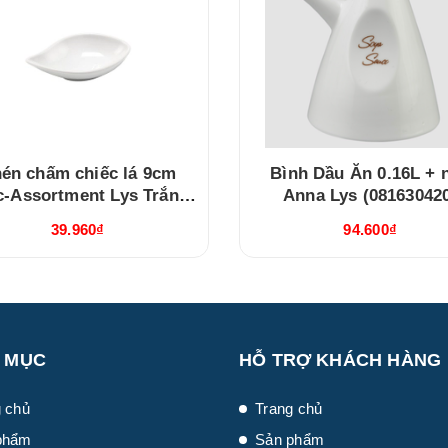
én chấm chiếc lá 9cm
Bình Dầu Ăn 0.16L + 
c-Assortment Lys Trắng
Anna Lys (08163042
Ngà (640916000)
39.960₫
94.600₫
 MỤC
HỖ TRỢ KHÁCH HÀNG
 chủ
Trang chủ
phẩm
Sản phẩm