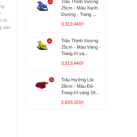
Trâu Thịnh Vượng
ng
25cm - Màu Xanh
c
Dương - Trang ...
ừ tô,
3.313.440₫
g sản
Trâu Thịnh Vượng
25cm - Màu Vàng -
Trang trí và...
3.313.440₫
Trâu Hưởng Lộc
28cm - Màu Đỏ-
Trang trí vàng 24...
2.839.320₫