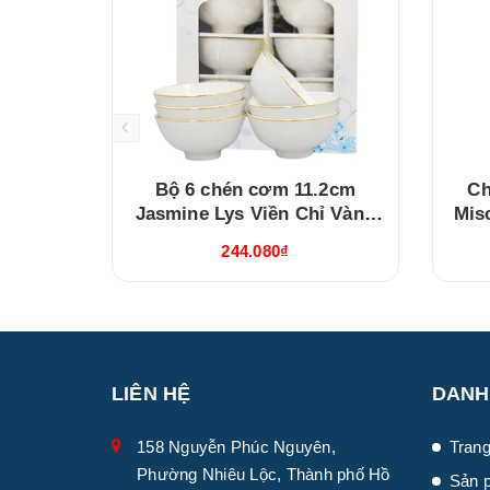
Bộ 6 chén cơm 11.2cm
Ch
Jasmine Lys Viền Chỉ Vàng
Mis
(03119901406)
244.080₫
LIÊN HỆ
DANH
158 Nguyễn Phúc Nguyên,
Trang
Phường Nhiêu Lộc, Thành phố Hồ
Sản 