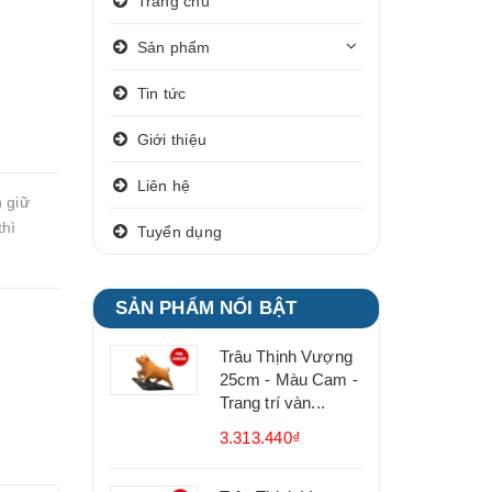
Trang chủ
Sản phẩm
Tin tức
Giới thiệu
Liên hệ
 giữ
thì
Tuyển dụng
SẢN PHẨM NỔI BẬT
Trâu Thịnh Vượng
25cm - Màu Cam -
Trang trí vàn...
3.313.440₫