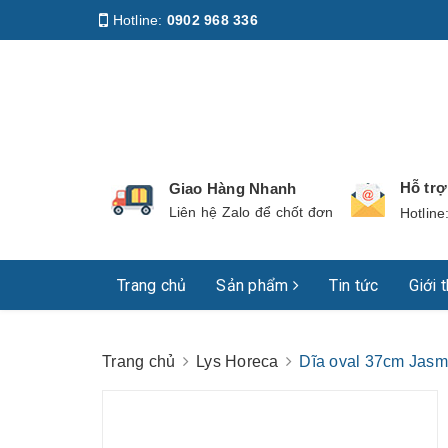
Hotline:
0902 968 336
Địa chỉ
:
158 Nguyễn Phúc Nguyên, Phường Nhiê
Hỗ tr
Giao Hàng Nhanh
Liên hệ Zalo để chốt đơn
Hotline
Trang chủ
Sản phẩm
Tin tức
Giới 
Trang chủ
Lys Horeca
Dĩa oval 37cm Jasm