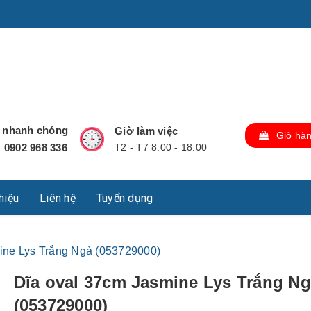
u Lộc, Thành phố Hồ Chí Minh, Việt Nam., TP Hồ Chí Minh,
ợ nhanh chóng
Giờ làm việc
Giỏ hà
0902 968 336
T2 - T7 8:00 - 18:00
:
thiệu
Liên hệ
Tuyển dụng
ine Lys Trắng Ngà (053729000)
Dĩa oval 37cm Jasmine Lys Trắng N
(053729000)