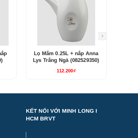
nắp
Lọ Mắm 0.25L + nắp Anna
Bình t
0)
Lys Trắng Ngà (082529350)
Lys T
112.200₫
KẾT NỐI VỚI MINH LONG I
HCM BRVT