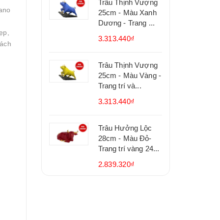
Trâu Thịnh Vượng
Nano
25cm - Màu Xanh
Dương - Trang ...
ẹp,
3.313.440₫
sách
Trâu Thịnh Vượng
25cm - Màu Vàng -
Trang trí và...
3.313.440₫
Trâu Hưởng Lộc
28cm - Màu Đỏ-
Trang trí vàng 24...
2.839.320₫