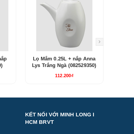
nắp
Lọ Mắm 0.25L + nắp Anna
Bình t
0)
Lys Trắng Ngà (082529350)
Lys T
112.200₫
KẾT NỐI VỚI MINH LONG I
HCM BRVT