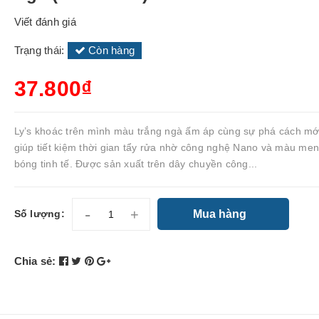
Viết đánh giá
Trạng thái:
Còn hàng
37.800₫
Ly’s khoác trên mình màu trắng ngà ấm áp cùng sự phá cách mới
giúp tiết kiệm thời gian tẩy rửa nhờ công nghệ Nano và màu me
bóng tinh tế. Được sản xuất trên dây chuyền công...
-
+
Mua hàng
Số lượng:
Chia sẻ: