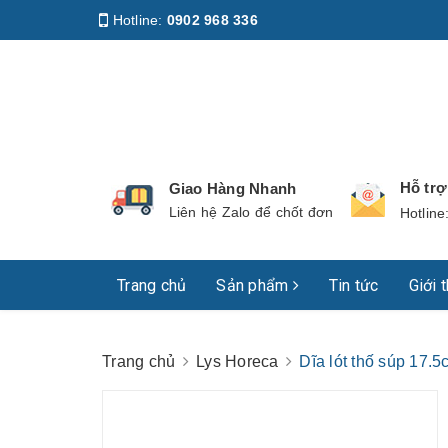
Hotline:
0902 968 336
Địa chỉ
:
158 Nguyễn Phúc Nguyên, Phường Nhiê
Hỗ tr
Giao Hàng Nhanh
Liên hệ Zalo để chốt đơn
Hotline
Trang chủ
Sản phẩm
Tin tức
Giới 
Trang chủ
Lys Horeca
Dĩa lót thố súp 17.