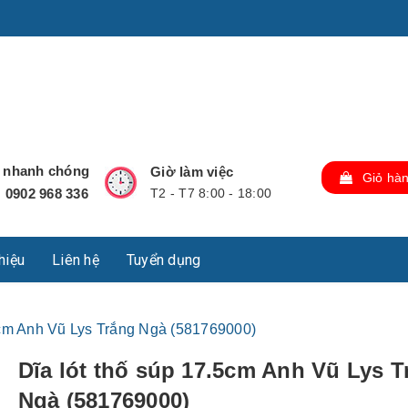
u Lộc, Thành phố Hồ Chí Minh, Việt Nam., TP Hồ Chí Minh,
ợ nhanh chóng
Giờ làm việc
Giỏ hà
0902 968 336
T2 - T7 8:00 - 18:00
:
thiệu
Liên hệ
Tuyển dụng
5cm Anh Vũ Lys Trắng Ngà (581769000)
Dĩa lót thố súp 17.5cm Anh Vũ Lys T
Ngà (581769000)