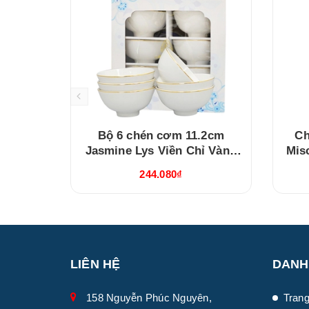
Bộ 6 chén cơm 11.2cm
Ch
Jasmine Lys Viền Chỉ Vàng
Mis
(03119901406)
244.080₫
LIÊN HỆ
DANH
158 Nguyễn Phúc Nguyên,
Trang