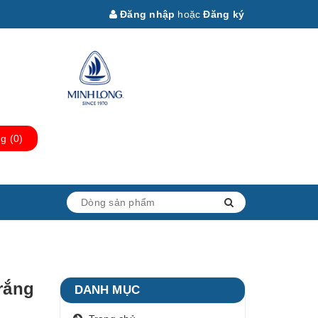
Đăng nhập
hoặc
Đăng ký
ng
(
0
)
rắng
DANH MỤC