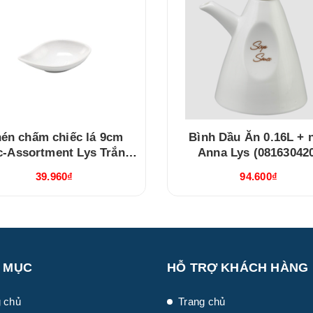
én chấm chiếc lá 9cm
Bình Dầu Ăn 0.16L + 
c-Assortment Lys Trắng
Anna Lys (08163042
Ngà (640916000)
39.960₫
94.600₫
 MỤC
HỖ TRỢ KHÁCH HÀNG
 chủ
Trang chủ