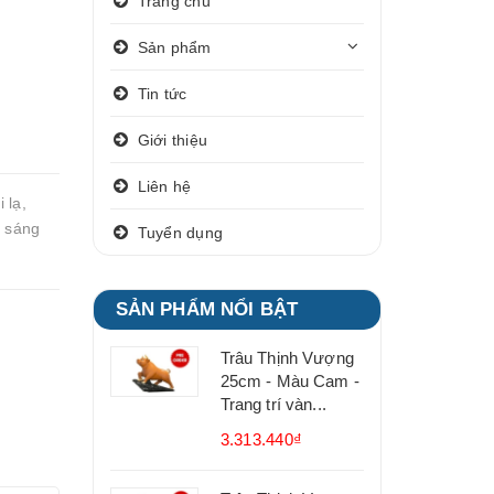
Trang chủ
Sản phẩm
Tin tức
Giới thiệu
Liên hệ
 lạ,
n sáng
Tuyển dụng
SẢN PHẨM NỔI BẬT
Trâu Thịnh Vượng
25cm - Màu Cam -
Trang trí vàn...
3.313.440₫