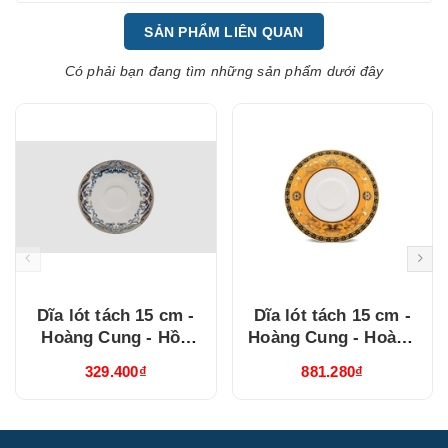
SẢN PHẨM LIÊN QUAN
Có phải bạn đang tìm những sản phẩm dưới đây
Dĩa lót tách 15 cm -
Dĩa lót tách 15 cm -
Hoàng Cung - Hồn
Hoàng Cung - Hoàng
Việt Vàng ( 041570373
Bào (sen) 041570137
329.400₫
881.280₫
)