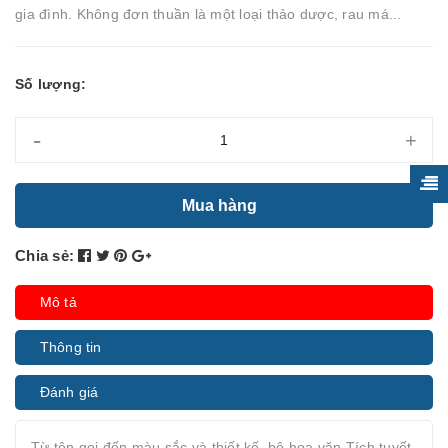
gia đình. Không đơn thuần là một loại thảo dược, rau má...
Số lượng:
-
+
Mua hàng
Chia sẻ:
Mô tả
Thông tin
Đánh giá
Từ tên gọi đến màu sắc và thiết kế, bộ hoa văn Tích tuyết