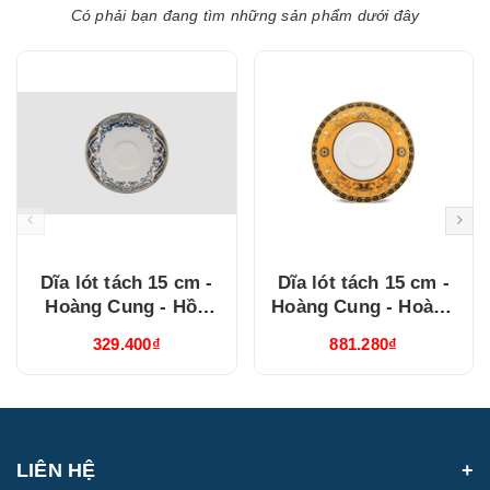
Có phải bạn đang tìm những sản phẩm dưới đây
Dĩa lót tách 15 cm -
Dĩa lót tách 15 cm -
Hoàng Cung - Hồn
Hoàng Cung - Hoàng
Việt Vàng ( 041570373
Bào (sen) 041570137
329.400₫
881.280₫
)
LIÊN HỆ