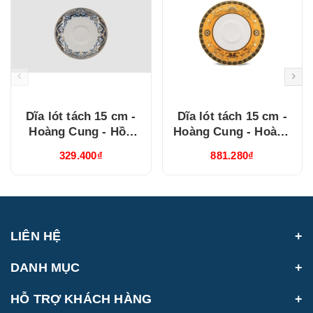
Dĩa lót tách 15 cm -
Dĩa lót tách 15 cm -
Hoàng Cung - Hồn
Hoàng Cung - Hoàng
Việt Vàng ( 041570373
Bào (sen) 041570137
329.400₫
881.280₫
)
LIÊN HỆ
DANH MỤC
HỖ TRỢ KHÁCH HÀNG