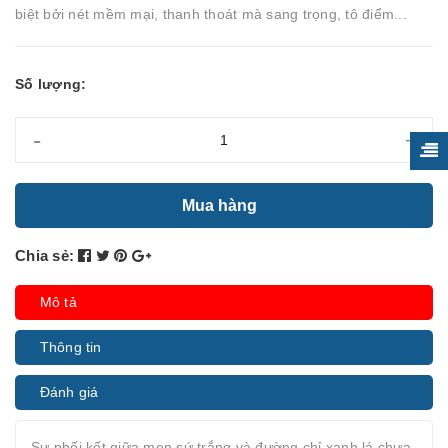
biệt bởi nét mềm mại, thanh thoát mà sang trọng, tô điểm...
Số lượng:
-
+
Mua hàng
Chia sẻ:
Mô tả
Thông tin
Đánh giá
Sự phối kết giữa men sứ trắng và đường chỉ xanh lá chưa