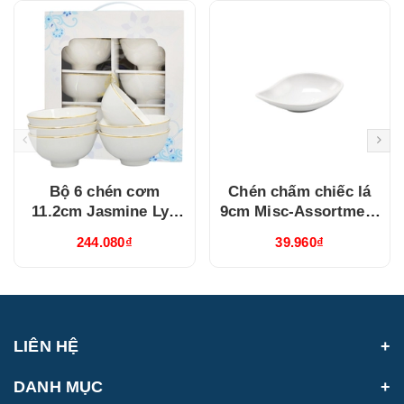
Bộ 6 chén cơm
Chén chấm chiếc lá
11.2cm Jasmine Lys
9cm Misc-Assortment
Viền Chỉ Vàng
Lys Trắng Ngà
244.080₫
39.960₫
(03119901406)
(640916000)
LIÊN HỆ
DANH MỤC