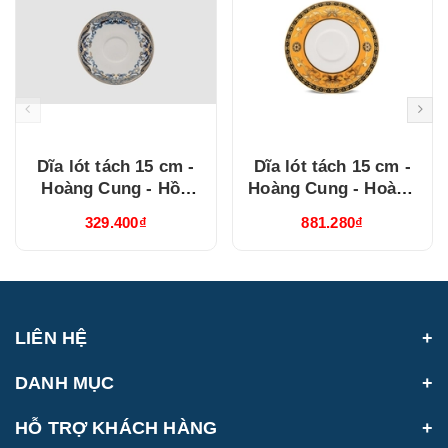
Dĩa lót tách 15 cm -
Dĩa lót tách 15 cm -
Hoàng Cung - Hồn
Hoàng Cung - Hoàng
Việt Vàng ( 041570373
Bào (sen) 041570137
329.400₫
881.280₫
)
LIÊN HỆ
DANH MỤC
HỖ TRỢ KHÁCH HÀNG