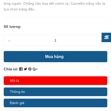
lòng người. Chẳng cần họa tiết rườm rà, Camellia trắng vẫn là
lựa chọn hàng đầu...
Số lượng:
-
+
Mua hàng
Chia sẻ:
Mô tả
Thông tin
Đánh giá