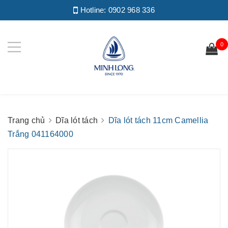
Hotline:
0902 968 336
0
Trang chủ
Dĩa lót tách
Dĩa lót tách 11cm Camellia
Trắng 041164000