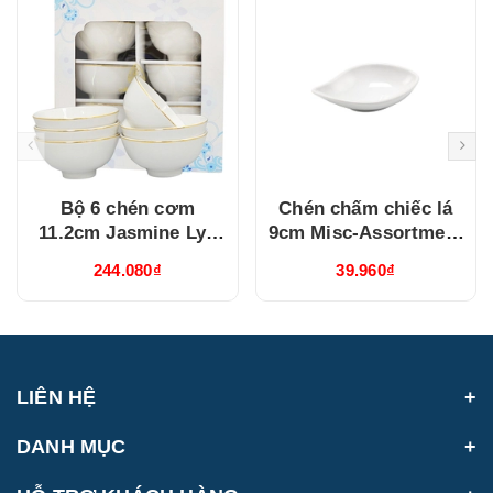
Bộ 6 chén cơm
Chén chấm chiếc lá
11.2cm Jasmine Lys
9cm Misc-Assortment
Viền Chỉ Vàng
Lys Trắng Ngà
244.080₫
39.960₫
(03119901406)
(640916000)
LIÊN HỆ
DANH MỤC