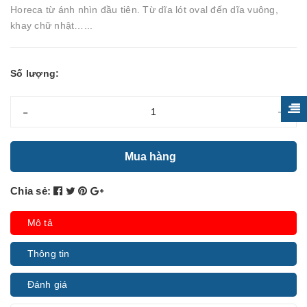
Horeca từ ánh nhìn đầu tiên. Từ dĩa lót oval đến dĩa vuông,
khay chữ nhật…...
Số lượng:
-
+
Mua hàng
Chia sẻ:
Mô tả
Thông tin
Đánh giá