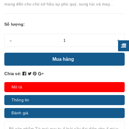
mang đến cho chủ sở hữu sự phú quý, sung túc và may...
Số lượng:
-
+
Mua hàng
Chia sẻ:
Mô tả
Thông tin
Đánh giá
Bộ sản phẩm Tứ quý quy tụ 4 loài cây đại diện cho 4 mùa: