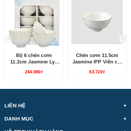
Bộ 6 chén cơm
Chén cơm 11.5cm
11.2cm Jasmine Lys
Jasmine IFP Viền chỉ
Viền Chỉ Vàng
vàng (GT22471104014)
244.080₫
63.720₫
(03119901406)
LIÊN HỆ
DANH MỤC