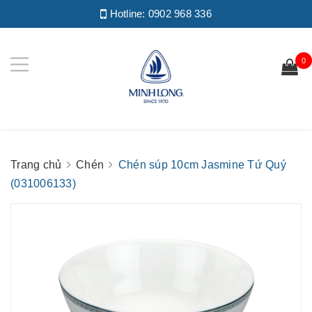
Hotline:
0902 968 336
0
Trang chủ
Chén
Chén súp 10cm Jasmine Tứ Quý
(031006133)