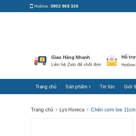
Hotline:
0902 968 336
Địa chỉ
:
158 Nguyễn Phúc Nguyên, Phường Nhiê
Hỗ tr
Giao Hàng Nhanh
Liên hệ Zalo để chốt đơn
Hotline
Trang chủ
Sản phẩm
Tin tức
Giới 
Trang chủ
Lys Horeca
Chén cơm loe 11cm