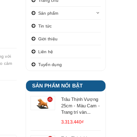
Trang chủ
Sản phẩm
Tin tức
Giới thiệu
Liên hệ
ng với
ạo cảm
Tuyển dụng
SẢN PHẨM NỔI BẬT
Trâu Thịnh Vượng
25cm - Màu Cam -
Trang trí vàn...
3.313.440₫