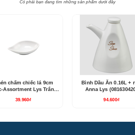
Có phải bạn đang tìm những sản phẩm dưới đây
én chấm chiếc lá 9cm
Bình Dầu Ăn 0.16L + 
c-Assortment Lys Trắng
Anna Lys (08163042
Ngà (640916000)
39.960₫
94.600₫