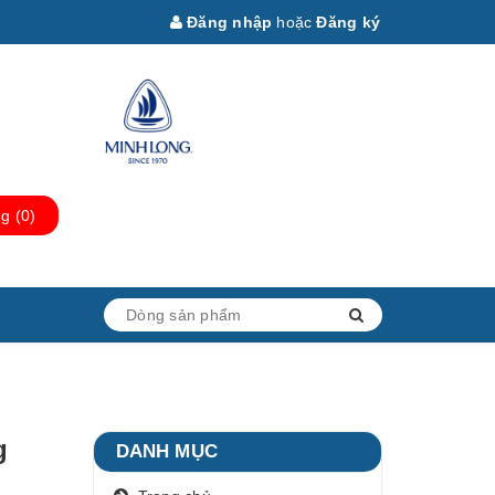
Đăng nhập
hoặc
Đăng ký
ng
(
0
)
g
DANH MỤC