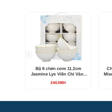
Bộ 6 chén cơm 11.2cm
Ch
Jasmine Lys Viền Chỉ Vàng
Mis
(03119901406)
244.080₫