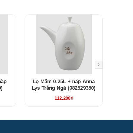
nắp
Lọ Mắm 0.25L + nắp Anna
Bình t
0)
Lys Trắng Ngà (082529350)
Lys T
112.200₫