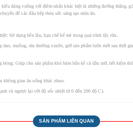
eo kiểu dáng vuông với điểm nhấn khác biệt là những đường thẳng, g
chuyển để các đầu bếp thỏa sức sáng tạo món ăn.
iệt: Sử dụng bền lâu, hạn chế bể mẻ trong quá trình tẩy rửa.
 dao, muỗng, nĩa thường xuyên, giữ sản phẩm luôn mới sau thời gia
bóng: Giúp cho sản phẩm khó bám bẩn kể cả dầu mỡ, tiết kiệm thờ
ều không gian ăn uống khác nhau.
ạnh và ngược lại với độ sốc nhiệt từ 0 đến 200 độ C).
SẢN PHẨM LIÊN QUAN