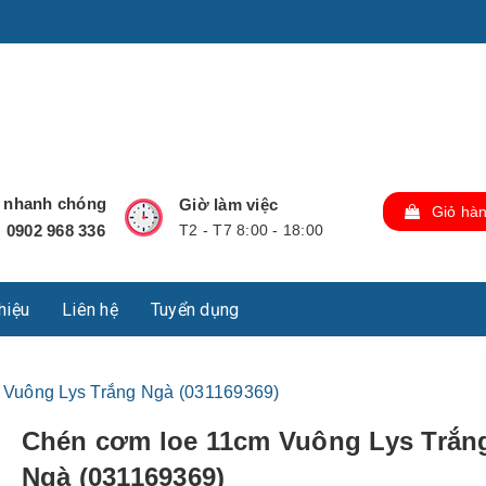
u Lộc, Thành phố Hồ Chí Minh, Việt Nam., TP Hồ Chí Minh,
ợ nhanh chóng
Giờ làm việc
Giỏ hà
0902 968 336
T2 - T7 8:00 - 18:00
:
thiệu
Liên hệ
Tuyển dụng
 Vuông Lys Trắng Ngà (031169369)
Chén cơm loe 11cm Vuông Lys Trắn
Ngà (031169369)