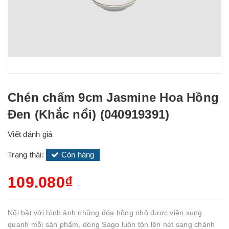
Chén chấm 9cm Jasmine Hoa Hồng
Đen (Khắc nổi) (040919391)
Viết đánh giá
Trạng thái:
Còn hàng
109.080₫
Nổi bật với hình ảnh những đóa hồng nhỏ được viền xung
quanh mỗi sản phẩm, dòng Sago luôn tôn lên nét sang chảnh