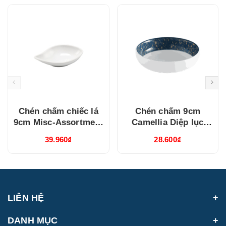
Chén chấm chiếc lá
Chén chấm 9cm
9cm Misc-Assortment
Camellia Diệp lục
Lys Trắng Ngà
(040976495)
39.960₫
28.600₫
(640916000)
LIÊN HỆ
DANH MỤC