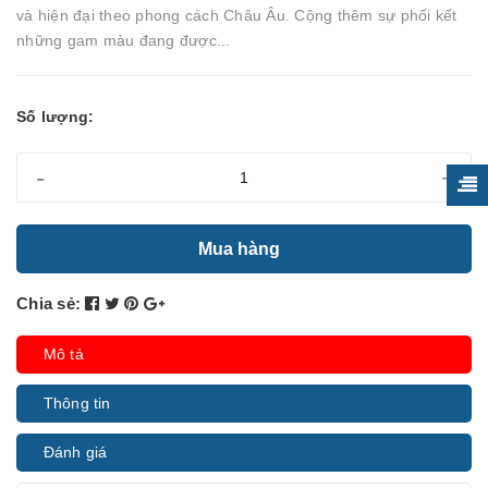
và hiện đại theo phong cách Châu Âu. Cộng thêm sự phối kết
những gam màu đang được...
Số lượng:
-
+
Mua hàng
Chia sẻ:
Mô tả
Thông tin
Đánh giá