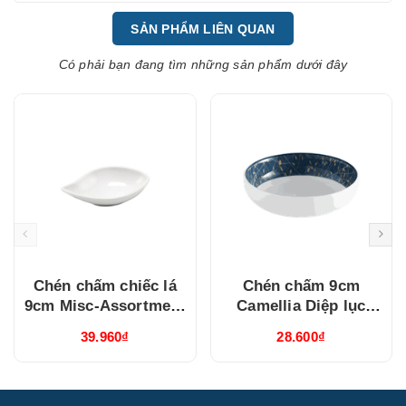
SẢN PHẨM LIÊN QUAN
Có phải bạn đang tìm những sản phẩm dưới đây
Chén chấm chiếc lá
Chén chấm 9cm
9cm Misc-Assortment
Camellia Diệp lục
Lys Trắng Ngà
(040976495)
39.960₫
28.600₫
(640916000)