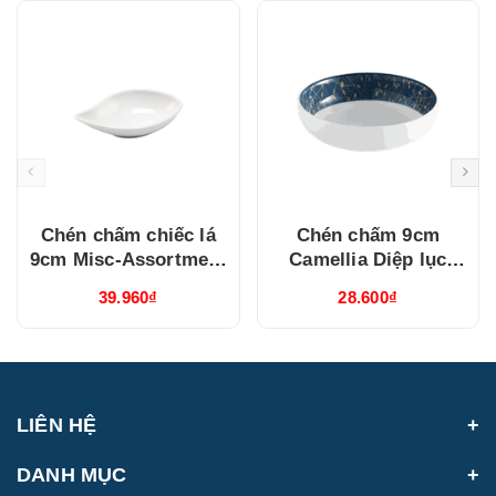
Chén chấm chiếc lá
Chén chấm 9cm
9cm Misc-Assortment
Camellia Diệp lục
Lys Trắng Ngà
(040976495)
39.960₫
28.600₫
(640916000)
LIÊN HỆ
DANH MỤC