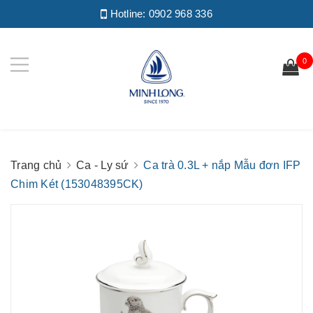
Hotline:
0902 968 336
0
Trang chủ
Ca - Ly sứ
Ca trà 0.3L + nắp Mẫu đơn IFP
Chim Két (153048395CK)