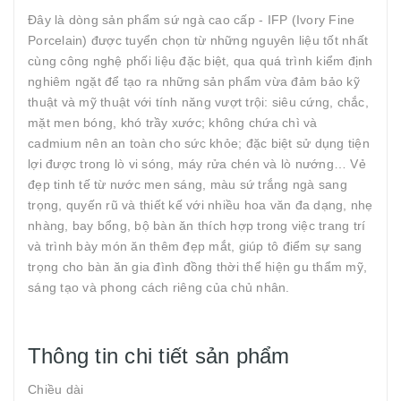
Đây là dòng sản phẩm sứ ngà cao cấp - IFP (Ivory Fine
Porcelain) được tuyển chọn từ những nguyên liệu tốt nhất
cùng công nghệ phối liệu đặc biệt, qua quá trình kiểm định
nghiêm ngặt để tạo ra những sản phẩm vừa đảm bảo kỹ
thuật và mỹ thuật với tính năng vượt trội: siêu cứng, chắc,
mặt men bóng, khó trầy xước; không chứa chì và
cadmium nên an toàn cho sức khỏe; đặc biệt sử dụng tiện
lợi được trong lò vi sóng, máy rửa chén và lò nướng… Vẻ
đẹp tinh tế từ nước men sáng, màu sứ trắng ngà sang
trọng, quyến rũ và thiết kế với nhiều hoa văn đa dạng, nhẹ
nhàng, bay bổng, bộ bàn ăn thích hợp trong việc trang trí
và trình bày món ăn thêm đẹp mắt, giúp tô điểm sự sang
trọng cho bàn ăn gia đình đồng thời thể hiện gu thẩm mỹ,
sáng tạo và phong cách riêng của chủ nhân.
Thông tin chi tiết sản phẩm
Chiều dài