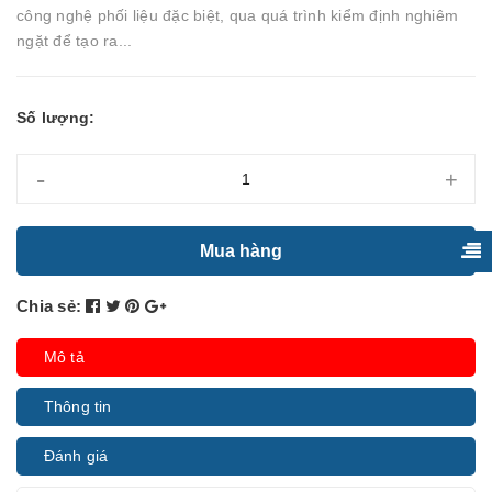
công nghệ phối liệu đặc biệt, qua quá trình kiểm định nghiêm
ngặt để tạo ra...
Số lượng:
-
+
Mua hàng
Chia sẻ:
Mô tả
Thông tin
Đánh giá