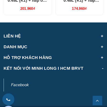
0.48L (K1) + nắp ống
0.48L (K1) + nắp
hút Trắng
Dưỡng Sinh Trắng
201.960₫
174.960₫
(214888000H)
(214888000N)
LIÊN HỆ
DANH MỤC
HỖ TRỢ KHÁCH HÀNG
KẾT NỐI VỚI MINH LONG I HCM BRVT
Facebook