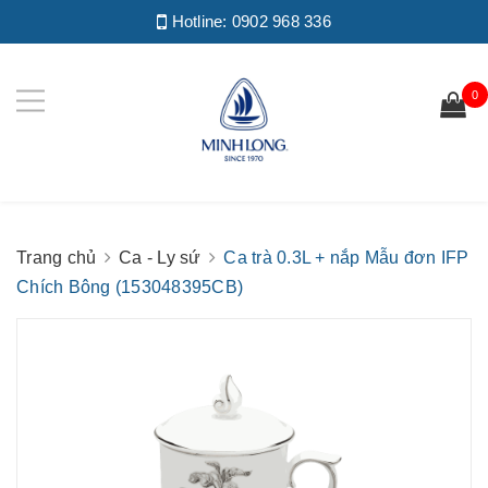
Hotline:
0902 968 336
0
Trang chủ
Ca - Ly sứ
Ca trà 0.3L + nắp Mẫu đơn IFP
Chích Bông (153048395CB)