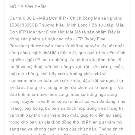
MÔ TẢ SẢN PHẨM
Ca trà 0.30 L - Mẫu Đơn IFP - Chích Bông Mã sản phẩm:
153048395CB Thương hiệu: Minh Long I Bộ sưu tập: Mẫu
Đơn IFP Hoa văn: Chim Hút Mật Mô tả sản phẩm Đây là
dòng sản phẩm sứ ngà cao cấp - IFP (Ivory Fine
Porcelain) được tuyển chọn từ những nguyên liệu tốt nhất
cùng công nghệ phối liệu đặc biệt, qua quá trình kiểm định
nghiêm ngặt để tạo ra những sản phẩm vừa đảm bảo kỹ
thuật và mỹ thuật với tính năng vượt trội: siêu cứng, chắc,
mặt men bóng, khó trầy xước; không chứa chì và
cadmium nên an toàn cho sức khỏe; đặc biệt sử dụng tiện
lợi được trong lò vi sóng, máy rửa chén và lò nướng… Vẻ
đẹp tinh tế từ nước men sáng, màu sứ trắng ngà sang
trọng, quyến rũ và thiết kế với nhiều hoa văn đa dạng, nhẹ
nhàng, bay bổng, bộ bàn ăn thích hợp trong việc trang trí
và trình bày món ăn thêm đẹp mắt, giúp tô điểm sự sang
trọng cho bàn ăn gia đình đồng thời thể hiện gu thẩm mỹ,
sáng tạo và phong cách riêng của chủ nhân. Thông tin chi