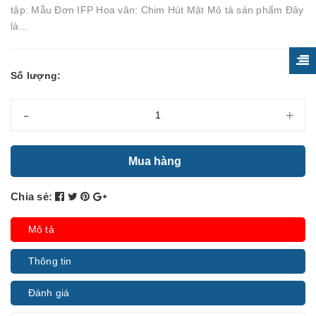
tập: Mẫu Đơn IFP Hoa văn: Chim Hút Mật Mô tả sản phẩm Đây
là...
Số lượng:
-
+
Mua hàng
Chia sẻ:
Mô tả
Thông tin
Đánh giá