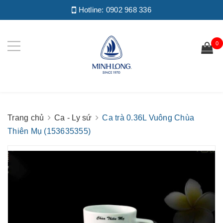
Hotline:
0902 968 336
0
Trang chủ
Ca - Ly sứ
Ca trà 0.36L Vuông Chùa
Thiên Mụ (153635355)