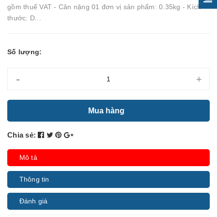
gồm thuế VAT - Cân nặng 01 đơn vị sản phẩm: 0.35kg - Kích
thước: D...
Số lượng:
-
+
Mua hàng
Chia sẻ:
Mô tả
Thông tin
Đánh giá