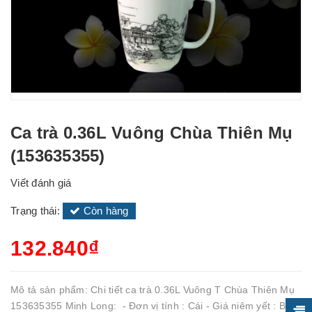
Ca trà 0.36L Vuông Chùa Thiên Mụ
(153635355)
Viết đánh giá
Trạng thái:
Còn hàng
132.840₫
Mô tả sản phẩm: Chi tiết ca trà 0.36L Vuông T Chùa Thiên Mụ
153635355 Minh Long: - Đơn vị tính : Cái - Giá niêm yết : Bao