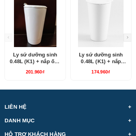
Ly sứ dưỡng sinh
Ly sứ dưỡng sinh
0.48L (K1) + nắp ống
0.48L (K1) + nắp
hút Trắng
Dưỡng Sinh Trắng
201.960₫
174.960₫
(214888000H)
(214888000N)
LIÊN HỆ
DANH MỤC
HỖ TRỢ KHÁCH HÀNG