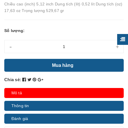
Chiều cao (inch) 5,12 inch Dung tích (lít) 0,52 lít Dung tích (oz)
17,63 oz Trọng lượng 529,67 gr
Số lượng:
-
+
Mua hàng
Chia sẻ:
Mô tả
Thông tin
Đánh giá