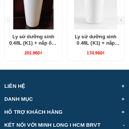
Ly sứ dưỡng sinh
Ly sứ dưỡng sinh
0.48L (K1) + nắp ống
0.48L (K1) + nắp
hút Trắng
Dưỡng Sinh Trắng
201.960₫
174.960₫
(214888000H)
(214888000N)
LIÊN HỆ
DANH MỤC
HỖ TRỢ KHÁCH HÀNG
KẾT NỐI VỚI MINH LONG I HCM BRVT