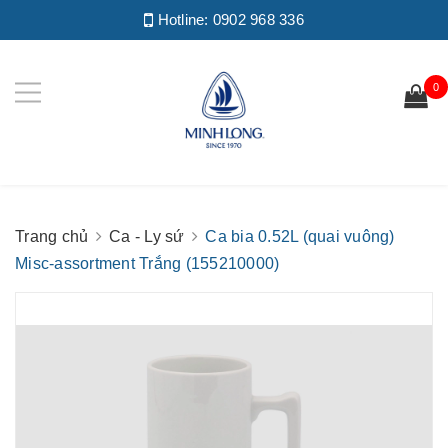
Hotline:
0902 968 336
0
Trang chủ
Ca - Ly sứ
Ca bia 0.52L (quai vuông)
Misc-assortment Trắng (155210000)