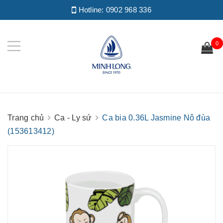
Hotline:
0902 968 336
0
Trang chủ
Ca - Ly sứ
Ca bia 0.36L Jasmine Nô đùa
(153613412)