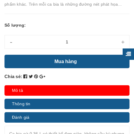
phẩm khác. Trên mỗi ca bia là những đường nét phát họa...
Số lượng:
-
+
Mua hàng
Chia sẻ:
Mô tả
Thông tin
Đánh giá
Ca bia sứ 0.36 L có thiết kế đơn giản, không cầu kỳ nhưng