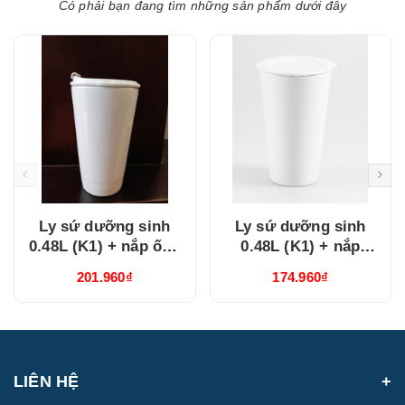
Có phải bạn đang tìm những sản phẩm dưới đây
Ly sứ dưỡng sinh
Ly sứ dưỡng sinh
0.48L (K1) + nắp ống
0.48L (K1) + nắp
hút Trắng
Dưỡng Sinh Trắng
201.960₫
174.960₫
(214888000H)
(214888000N)
LIÊN HỆ